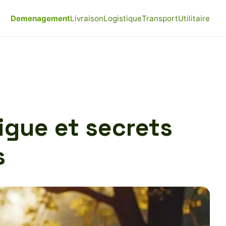
Demenagement
Livraison
Logistique
Transport
Utilitaire
igue et secrets
s