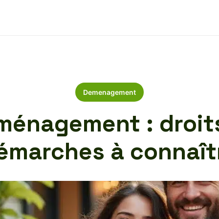
Demenagement
énagement : droits
émarches à connaît